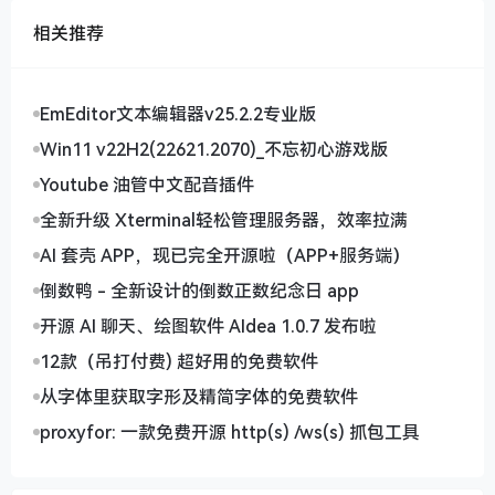
信息和密码。
相关推荐
五、升级操作
docker-compose down 
#停止该容器
EmEditor文本编辑器v25.2.2专业版
docker-compose pull 
#下载最新的容器
docker-compose up -d 
#启动该容器
Win11 v22H2(22621.2070)_不忘初心游戏版
Youtube 油管中文配音插件
全新升级 Xterminal轻松管理服务器，效率拉满
AI 套壳 APP，现已完全开源啦（APP+服务端）
倒数鸭 - 全新设计的倒数正数纪念日 app
开源 AI 聊天、绘图软件 AIdea 1.0.7 发布啦
12款（吊打付费) 超好用的免费软件
从字体里获取字形及精简字体的免费软件
proxyfor: 一款免费开源 http(s) /ws(s) 抓包工具