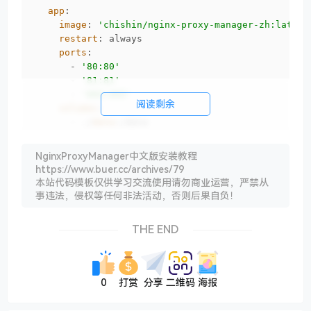
app
:

image
: 
'chishin/nginx-proxy-manager-zh:latest
restart
: always

ports
:

      - 
'80:80'
      - 
'81:81'
      - 
'443:443'
阅读剩余
volumes
:

      - ./
data
:/data

      - ./
letsencrypt
:/etc/letsencrypt
NginxProxyManager中文版安装教程
三、部署运行
https://www.buer.cc/archives/79
docker-compose up -d
本站代码模板仅供学习交流使用请勿商业运营，严禁从
四、登录web管理页面
事违法，侵权等任何非法活动，否则后果自负！
http://ip:81 #默认是ip+81端口
THE END
默认管理员信息:
Email
: admin
@example
0
打赏
分享
二维码
海报
Password
: changeme
使用这个默认用户登录后，系统会立即要求您修改详细