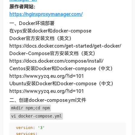
原作者网站：
https://nginxproxymanager.com/
一、Docker环境部署
在vps安装docker和docker-compose
Docker官方安装文档（英文）
https://docs.docker.com/get-started/get-docker/
Docker-Compose官方安装文档（英文)
https://docs.docker.com/compose/install/
Centos安装Docker和Docker-compose（中文）
https://www.yyzq.eu.org/?id=101
Ubuntu安装Docker和Docker-compose（中文）
https://www.yyzq.eu.org/?id=101
二、创建docker-compose.yml文件
mkdir npm;cd npm
vi docker-compose.yml
version
: 
'3'
services
:
