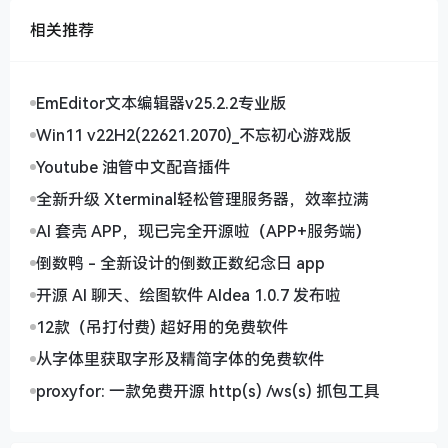
相关推荐
去年给同事装机时印象深刻：同样标注65W TDP的处
理器，AMD锐龙5600X满载功耗才76瓦，而Intel i5-
12600K能飚到125瓦！这差距直接影响到散热器选择
EmEditor文本编辑器v25.2.2专业版
——Intel平台不得不配更好的散热器。不过话说回来，
Win11 v22H2(22621.2070)_不忘初心游戏版
Intel的瞬时爆发性能确实强，Photoshop这类短时负
载应用启动速度能快0.5秒左右。
Youtube 油管中文配音插件
说到专业应用，AMD在Blender这类渲染软件中的优势
全新升级 Xterminal轻松管理服务器，效率拉满
明显，多核性能领先同价位Intel产品20%起步。但
AI 套壳 APP，现已完全开源啦（APP+服务端）
Premiere Pro用户可能要更青睐Intel，特别是配合Arc
倒数鸭 - 全新设计的倒数正数纪念日 app
显卡时的编解码加速，4K视频导出能快30秒左右。这
让我想起个趣事：某视频工作室为了这半小时的生产力
开源 AI 聊天、绘图软件 AIdea 1.0.7 发布啦
提升，硬是把全公司电脑都换成了Intel平台。
12款（吊打付费) 超好用的免费软件
最后提个实用建议：现在CPU-Z 2.16已经支持检测
从字体里获取字形及精简字体的免费软件
Ryzen AI处理器了，如果你想深入了解自己电脑的处理
proxyfor: 一款免费开源 http(s) /ws(s) 抓包工具
能力，不妨下载个最新版跑个分。毕竟数字不会说谎，
但选择合适的处理器，终究要看你的具体使用场景——
是更在意游戏帧率？视频渲染速度？还是单纯的性价