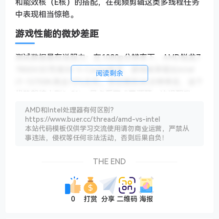
和能效核（E核）的搭配，在视频剪辑这类多线程任务
中表现相当惊艳。
游戏性能的微妙差距
测试数据最有说服力：在1080p分辨率下，AMD锐龙7
7800X3D凭借3D V-Cache技术，游戏帧率能比Intel
阅读剩余
i7-13700K高出15%左右。但切换到4K分辨率后，这个
优势就缩小到3-5%，显卡反而成了瓶颈。这提醒我
们：除非你是极致电竞玩家，否则没必要为那几帧差距
AMD和Intel处理器有何区别?
纠结。
https://www.buer.cc/thread/amd-vs-intel
本站代码模板仅供学习交流使用请勿商业运营，严禁从
有意思的是，Intel最近几代处理器在DDR5内存支持上
事违法，侵权等任何非法活动，否则后果自负！
更激进，像最新的14代酷睿原生支持5600MHz，而
AMD官方则保守地停留在5200MHz。这导致某些吃内
THE END
存带宽的应用（比如视频编码），Intel平台会有10%左
右的优势。不过AMD平台的内存超频潜力反而更好，
这算是个有趣的补偿。
0
打赏
分享
二维码
海报
功耗与散热的两难选择