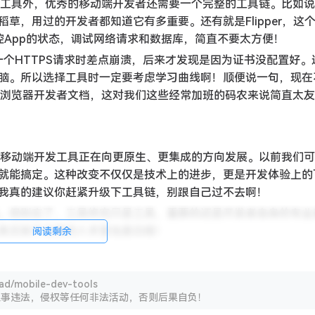
基础工具外，优秀的移动端开发者还需要一个完整的工具链。比如
救命稻草，用过的开发者都知道它有多重要。还有就是Flipper，这
监控App的状态，调试网络请求和数据库，简直不要太方便！
试一个HTTPS请求时差点崩溃，后来才发现是因为证书没配置好。
脑。所以选择工具时一定要考虑学习曲线啊！顺便说一句，现在
ar浏览器开发者文档，这对我们这些经常加班的码农来说简直太
看，移动端开发工具正在向更原生、更集成的方向发展。以前我们
就能搞定。这种改变不仅仅是技术上的进步，更是开发体验上的
我真的建议你赶紧升级下工具链，别跟自己过不去啊！
。但别忘了，工具终究只是工具，重要的还是开发者自身的专业
具交到不会用的人手里也是白搭！
阅读剩余
/mobile-dev-tools
从事违法，侵权等任何非法活动，否则后果自负！