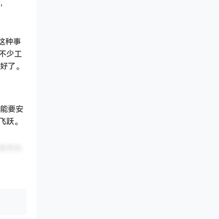
说，
个
这种事
不少工
友好了。
可能要安
飞跃。
素养和