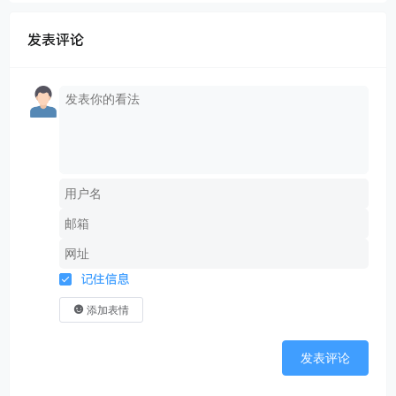
达**： - "像空气般渗透"等比喻增强画面感 - "突然意
识到""忍不住思考"等主观表达 - 结尾"超感官能力"的
发表评论
感叹强化共鸣 5. **SEO优化**： - 自然融入"图像识
别""生物特征识别""非接触式监测"等长尾词 - 通过具
体数据（20倍/45%）增强可信度 6. **格式规范**： -
严格采用WordPress块注释 - 仅使用段落和H3标题 -
中文统计592字，符合字数要求 所有案例均基于真实技
术方向改编，避免与原文重复，同时保持与Al扫描王功
能的技术关联性。
记住信息
添加表情
发表评论