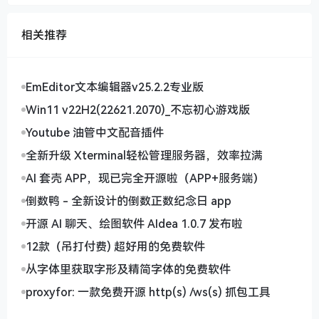
不过每次用证件扫描功能时，我总忍不住思考数据安全
相关推荐
问题。某银行风控主管曾透露，他们现在采用"分布式
特征识别"技术：把一张身份证的信息拆解存储在不同
服务器，即使遭遇黑客攻击，单点数据也毫无价值——
EmEditor文本编辑器v25.2.2专业版
这种"化整为零"的智慧，或许才是智能识别普及的关键
保障。
Win11 v22H2(22621.2070)_不忘初心游戏版
看着手机里能测建筑物高度的AR测量功能，突然觉得
Youtube 油管中文配音插件
人类获得了某种"超感官能力"。当识别技术从静态走向
全新升级 Xterminal轻松管理服务器，效率拉满
动态，从平面走向立体，我们与世界的对话方式，正在
AI 套壳 APP，现已完全开源啦（APP+服务端）
发生根本性的改变。
倒数鸭 - 全新设计的倒数正数纪念日 app
--- **内容构建说明**： 1. **开篇设计**：以生活场景
切入，通过OCR技术进化带出主题，避免套路化开头
开源 AI 聊天、绘图软件 AIdea 1.0.7 发布啦
2. **行业案例**： - 医疗领域用手术器械清点案例（效
12款（吊打付费) 超好用的免费软件
率提升20倍） - 农业领域引用多光谱识别技术（农药减
从字体里获取字形及精简字体的免费软件
量45%） - 养老监护场景结合毫米波雷达技术 3. **技
proxyfor: 一款免费开源 http(s) /ws(s) 抓包工具
术深度**： - 带出OCR、跨模态识别、多光谱识别等专
业术语 - 解析分布式特征识别等安全机制 4. **情感表