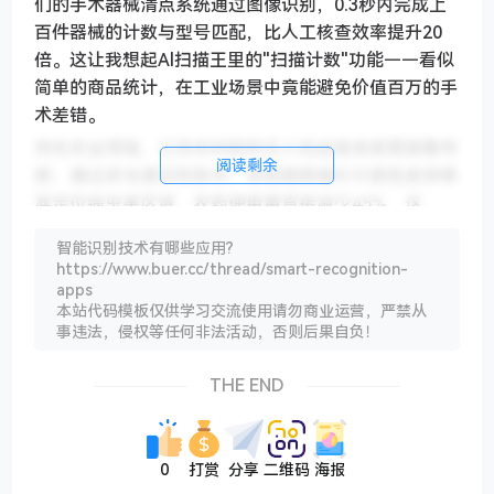
们的手术器械清点系统通过图像识别，0.3秒内完成上
百件器械的计数与型号匹配，比人工核查效率提升20
倍。这让我想起Al扫描王里的"扫描计数"功能——看似
简单的商品统计，在工业场景中竟能避免价值百万的手
术差错。
而在农业领域，江苏农科院的无人机巡查系统更颠覆传
阅读剩余
统：通过多光谱识别技术，系统能根据叶片颜色差异精
准定位病虫害区域，农药使用量直接减少45%。这
种"以像素代替经验"的模式，某种程度上正在重构专业
智能识别技术有哪些应用?
知识的传递方式。
https://www.buer.cc/thread/smart-recognition-
apps
当识别技术突破物理边界
本站代码模板仅供学习交流使用请勿商业运营，严禁从
事违法，侵权等任何非法活动，否则后果自负！
最让我期待的是生物特征识别的突破性应用。深圳某养
老院去年部署的毫米波雷达系统，能通过衣物直接监测
THE END
老人呼吸频率和心率——这解释了为什么Al扫描王的心
率检测功能敢承诺"无需接触皮肤"。但更深层的价值在
于，这种非接触式识别让慢性病监测从医院延伸到卧
0
打赏
分享
二维码
海报
室，技术正在模糊健康与疾病的界限。