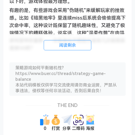
以下时，游戏体验最为理想。
有趣的是，有些游戏会采用"伪随机"来缓解玩家的挫败
感。比如《暗黑地牢》里连续miss后系统会偷偷提高下
次命中率，这种设计既保留了随机趣味性，又避免了极
端情况下的糟糕体验。说实话，这种"温柔作弊"在肉鸽
游戏里特别重要——毕竟谁也不想因为连续几次脸黑就
阅读剩余
直接GG吧？
装备掉落：随机中的可控变量
策略游戏如何平衡随机性?
https://www.buer.cc/thread/strategy-game-
《神选战争》采用了一种聪明的装备系统：虽然掉落是
balance
随机的，但玩家可以通过击杀特定敌人或探索特殊区域
本站代码模板仅供学习交流使用请勿商业运营，严禁从
来"锁定"某些装备的出现概率。数据统计显示，这
事违法，侵权等任何非法活动，否则后果自负！
种"可控随机"能让玩家在保持新鲜感的同时，依然感觉
到自己的策略选择对游戏进程产生了实质性影响。开发
THE END
者在GDC分享时就提到，他们通过A/B测试发现，比起
纯随机掉落，这种设计让玩家留存率提升了27%。
记得去年玩《极乐迪斯科》的时候，它家的技能检定系
0
打赏
分享
二维码
海报