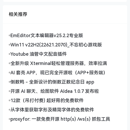
统就让我眼前一亮。失败的结果往往比成功更有戏剧
性，这不正是随机性与叙事策略的完美结合吗？或许将
相关推荐
来的策略游戏会更注重这种"有意义的随机"，让运气不
再是破坏游戏体验的元凶，而是推动故事发展的催化
剂。
EmEditor文本编辑器v25.2.2专业版
说到底啊，好的策略游戏就像烹饪——随机性是调味
Win11 v22H2(22621.2070)_不忘初心游戏版
料，放太少会寡淡无味，放太多又会喧宾夺主。而游戏
设计师就是那个掌握火候的大厨，得让玩家既享受意外
Youtube 油管中文配音插件
惊喜的快感，又不至于因为运气成分而质疑自己的策略
全新升级 Xterminal轻松管理服务器，效率拉满
水平。这个尺度，可真是门艺术！
AI 套壳 APP，现已完全开源啦（APP+服务端）
倒数鸭 - 全新设计的倒数正数纪念日 app
开源 AI 聊天、绘图软件 AIdea 1.0.7 发布啦
12款（吊打付费) 超好用的免费软件
从字体里获取字形及精简字体的免费软件
proxyfor: 一款免费开源 http(s) /ws(s) 抓包工具