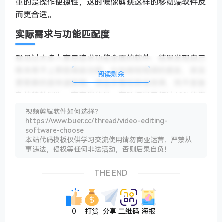
重的是操作便捷性，这时候像剪映这样的移动端软件反
而更合适。
实际需求与功能匹配度
我见过太多人盲目追求功能全面的软件，结果发现自己
根本用不上那些高级功能。比如做短视频的朋友，其实
阅读剩余
更需要的是快速剪辑、添加字幕和转场效果，而不是复
杂的特效制作。有意思的是，有数据显示超过60%的用
户最终只使用了软件20%的功能。所以啊，与其贪多求
视频剪辑软件如何选择?
全，不如先想清楚自己最常需要哪些功能，这样选软件
https://www.buer.cc/thread/video-editing-
software-choose
时才能有的放矢。
本站代码模板仅供学习交流使用请勿商业运营，严禁从
说到底，选视频剪辑软件就像选工具，合适的才是最好
事违法，侵权等任何非法活动，否则后果自负！
的。有时候花点钱买正版软件，反而能省下更多的时间
和精力。毕竟，一个稳定的工作流程，比所谓的“永久
THE END
免费”要靠谱得多，你说是不是？
0
打赏
分享
二维码
海报