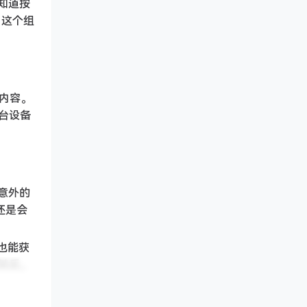
知道按
。这个组
内容。
台设备
意外的
还是会
也能获
其反。