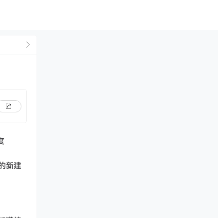
度
用的新建