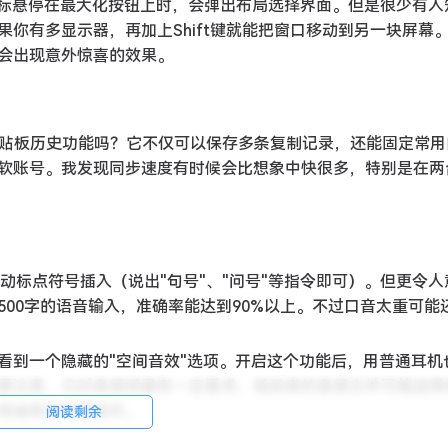
鼠标悬停在最大化按钮上时，会弹出布局选择界面。但是很少有人
如果你有多显示器，再加上Shift键就能把窗口移动到另一块屏幕
会出现意外惊喜的效果。
用剪贴板历史功能吗？它不仅可以保存多条复制记录，还能固定常用
微软账号。我发现同步速度有时候会比想象中快很多，特别是在两
自动标点符号插入（说出"句号"、"问号"等指令即可）。但更令人
00字的语音输入，准确率能达到90%以上。不过口音太重可能
看到一个隐藏的"空间音效"选项。开启这个功能后，用普通耳机
要注意，它对音频质量有一定要求，低码率的音频文件可能适得
常使用变得更顺手。
阅读剩余