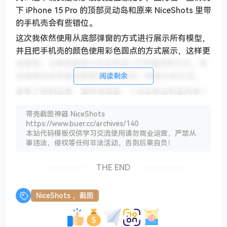
下 iPhone 15 Pro 的顶部灵动岛和原来 NiceShots 里带
的手机壳会有些错位。
这次我依然使用从底部弹窗的方式进行展示所有模型，
并且把手机壳的颜色使用彩色圆点的方式展示，这样更
加直观。之前的是放大的手机壳+文字描述的方式。现
在使用的依然是这种把机型和颜色一体显示的方式。
阅读剩余
参考了别的应用，操作流程是：1 点击弹出机型列表 >
2 选择机型 > 3 选择手机壳的颜色。，换个手机模型需
带壳截图神器 NiceShots
要点击三次。我这个方式就相当于简化了一步，从弹出
https://www.buer.cc/archives/140
的列表里直接选择手机壳颜色即可。所以这个更新内容
本站代码模板仅供学习交流使用请勿商业运营，严禁从
是为了 [高效]
事违法，侵权等任何非法活动，否则后果自负！
THE END
NiceShots ，截图