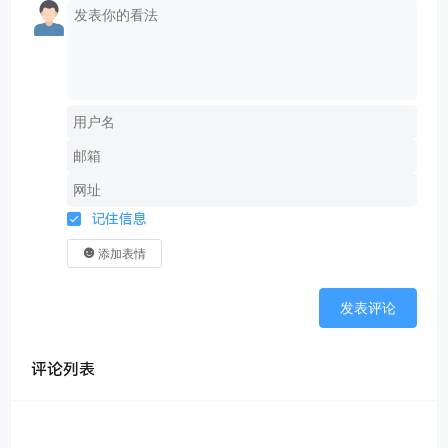
第二个增加的内容就是“保存为模板“ 的功能。尽管
上线才一天，我自己就已经先用上了
，每次打开就
是上次保存用到的模板配置，很方便。不用每次都去选
择背景样式和比例了。
这个功能其实也是一个朋友提出来的，他经常发小红
书，用的最多的是 3:4 的图，而且喜欢用某个固定的背
景，还有某个指定的设备模型，比如 iPhone 15Pro 窄
边框。但每次打开的时候除了选择图片之外还要把背
景、模型、比例都选择一下，还是有点麻烦的。
记住信息
现在我都有点后悔晚上这个功能了，因为我自己在用的
添加表情
时候发现这个确实好用。
发表评论
评论列表