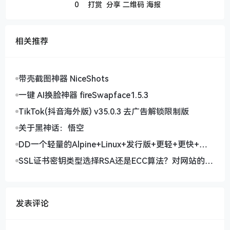
0
打赏
分享
二维码
海报
相关推荐
在首页的地方还有一点变化，不知道大家留意了没。就
是原来有个“圆角” ，那个功能只有在选择卡片、手机
卡片的模式下才有用到。所以这次我默认把它隐藏掉
带壳截图神器 NiceShots
了，只有在选择“卡片或手机卡片”的时候才会显示。这
样整体上面的预览图片窗口就会有更大的空间，首页看
一键 AI换脸神器 fireSwapface1.5.3
起来也简洁一些。
TikTok(抖音海外版) v35.0.3 去广告解锁限制版
关于黑神话：悟空
DD一个轻量的Alpine+Linux+发行版+更轻+更快+更
安全
SSL证书密钥类型选择RSA还是ECC算法？对网站的影
响及建议
发表评论