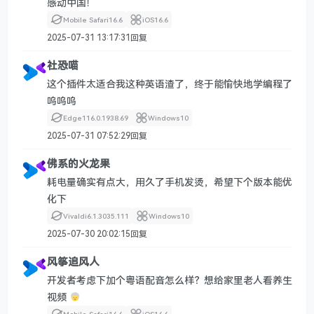
感动中国！
Mobile Safari
16.6
iOS
16.6
2025-07-31 13:17:31
回复
社恐喵
这个插件太适合我这种英语渣了，终于能愉快地学编程了
呜呜呜
Edge
116.0.1938.69
Windows
10
2025-07-31 07:52:29
回复
佛系的火龙果
耗电量确实有点大，用久了手机发烫，希望下个版本能优
化下
Vivaldi
6.1.3035.111
Windows
10
2025-07-30 20:02:15
回复
风筝追风人
开发者考虑下加个粤语配音怎么样？想给家里老人看养生
视频