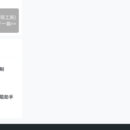
编程工具)
下一篇>>
录制
全能助手