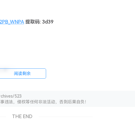
ci2PB_WNPA
提取码: 3d39
工具?
阅读剩余
chives/523
从事违法，侵权等任何非法活动，否则后果自负！
THE END