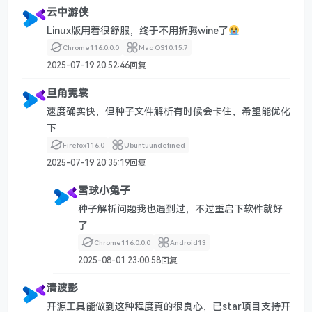
云中游侠
Linux版用着很舒服，终于不用折腾wine了
Chrome
116.0.0.0
Mac OS
10.15.7
2025-07-19 20:52:46
回复
旦角霓裳
速度确实快，但种子文件解析有时候会卡住，希望能优化
下
Firefox
116.0
Ubuntu
undefined
2025-07-19 20:35:19
回复
雪球小兔子
种子解析问题我也遇到过，不过重启下软件就好
了
Chrome
116.0.0.0
Android
13
2025-08-01 23:00:58
回复
清波影
开源工具能做到这种程度真的很良心，已star项目支持开