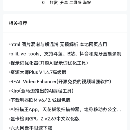
0
打赏
分享
二维码
海报
方继续传输，无需重新开始。
6、支持多种平台：支持Windows、Linux、macOS等
操作系统。
相关推荐
下载地址
html 图片混淆与解混淆 无损解析 本地网页应用
百度网盘
立即下载
来源：百度网盘 | 提取码:7aii
biliLive-tools，支持斗鱼、B站、抖音和虎牙直播录制
提示词优化器(开源AI提示词优化工具)
资源大师Plus V1.4.7高级版
热门话题
REAL Video Enhancer(开源免费的视频增强软件)
Kiro(亚马逊推出的AI编程工具)
跨平台传输有哪些优势?
下载利器IDM v6.42.42绿色版
如何选择开源下载工具?
Al扫描王App，天花板级扫描神器，堪称移动办公全能
助手
显卡检测GPU-Z v2.67中文汉化版
六大网盘不限速下载