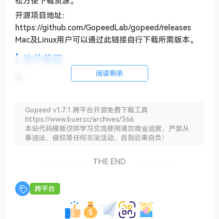
松方便下载资源。
开源项目地址：
https://github.com/GopeedLab/gopeed/releases
Mac及Linux用户可以通过此链接自行下载所需版本。
软件截图
阅读剩余
软件特点
Gopeed v1.7.1 跨平台开源免费下载工具
1、快速传输：使用gopeed，你可以在两台计算机之
https://www.buer.cc/archives/366
本站代码模板仅供学习交流使用请勿商业运营，严禁从
间快速传输文件。
事违法，侵权等任何非法活动，否则后果自负！
2、无需服务器：传输过程中，不需要任何服务器支
持，可以直接点对点传输。
THE END
3、安全传输：所有传输的文件都通过高强度的AES-
256加密，确保数据的安全。
跨平台
4、多设备传输：可以在不同的设备之间传输文件，比
如在PC和移动设备之间传输文件。
5、断点续传：如果传输被中断，可以从上次中断的地